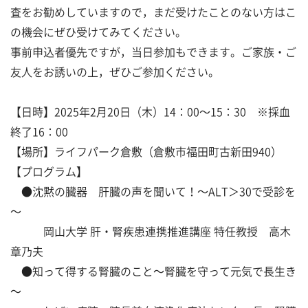
査をお勧めしていますので，まだ受けたことのない方はこ
の機会にぜひ受けてみてください。
事前申込者優先ですが，当日参加もできます。ご家族・ご
友人をお誘いの上，ぜひご参加ください。
【日時】2025年2月20日（木）14：00～15：30 ※採血
終了16：00
【場所】ライフパーク倉敷（倉敷市福田町古新田940）
【プログラム】
●沈黙の臓器 肝臓の声を聞いて！～ALT＞30で受診を
～
岡山大学 肝・腎疾患連携推進講座 特任教授 高木
章乃夫
●知って得する腎臓のこと～腎臓を守って元気で長生き
～