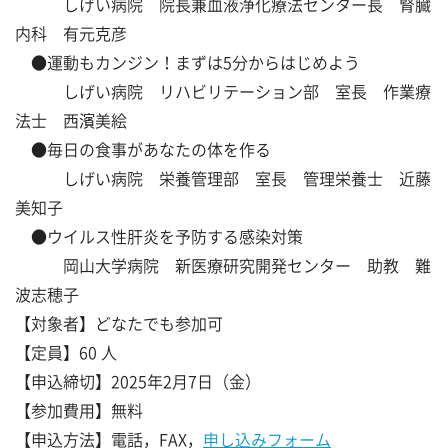
しげい病院 院長兼血液浄化療法センター長 腎臓
内科 有元克彦
●運動もカンジン！まずは5分からはじめよう
しげい病院 リハビリテーション部 室長 作業療
法士 西濱美絵
●毎日の食事があなたの体を作る
しげい病院 栄養管理部 室長 管理栄養士 近藤
美知子
●ウイルス性肝炎を予防する感染対策
岡山大学病院 新医療研究開発センター 助教 難
波志穂子
【対象者】どなたでも参加可
【定員】60 人
【申込締切】2025年2月7日（金）
【参加費用】無料
【申込方法】電話，FAX，
申し込みフォーム