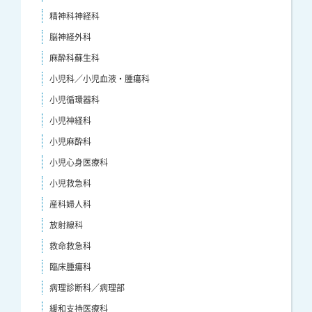
精神科神経科
脳神経外科
麻酔科蘇生科
小児科／小児血液・腫瘍科
小児循環器科
小児神経科
小児麻酔科
小児心身医療科
小児救急科
産科婦人科
放射線科
救命救急科
臨床腫瘍科
病理診断科／病理部
緩和支持医療科