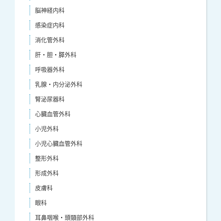
脳神経内科
感染症内科
消化管外科
肝・胆・膵外科
呼吸器外科
乳腺・内分泌外科
腎泌尿器科
心臓血管外科
小児外科
小児心臓血管外科
整形外科
形成外科
皮膚科
眼科
耳鼻咽喉・頭頸部外科