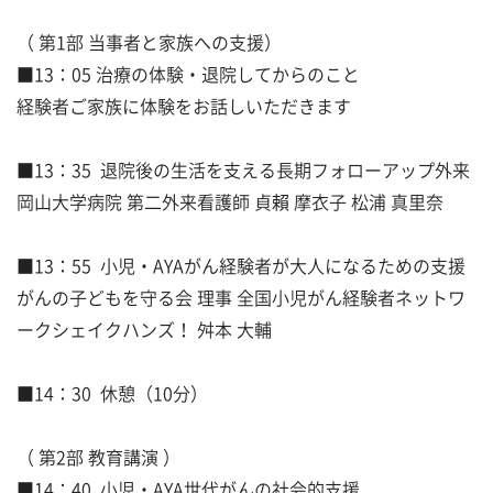
（ 第1部 当事者と家族への支援）
■13：05 治療の体験・退院してからのこと
経験者ご家族に体験をお話しいただきます
■13：35 退院後の生活を支える長期フォローアップ外来
岡山大学病院 第二外来看護師 貞賴 摩衣子 松浦 真里奈
■13：55 小児・AYAがん経験者が大人になるための支援
がんの子どもを守る会 理事 全国小児がん経験者ネットワ
ークシェイクハンズ！ 舛本 大輔
■14：30 休憩（10分）
（ 第2部 教育講演 ）
■14：40 小児・AYA世代がんの社会的支援