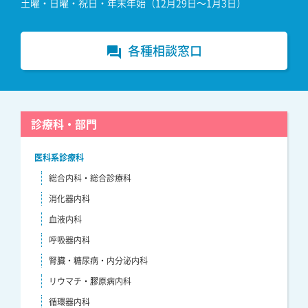
土曜・日曜・祝日・年末年始（12月29日～1月3日）
各種相談窓口
forum
診療科・部門
医科系診療科
総合内科・総合診療科
消化器内科
血液内科
呼吸器内科
腎臓・糖尿病・内分泌内科
リウマチ・膠原病内科
循環器内科